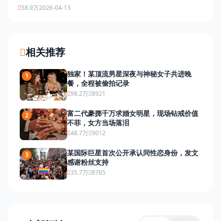
58.9万
2026-04-13
相关推荐
独家！某顶流男星深夜与神秘女子共进晚
1
餐，全程被偷拍记录
98.2万
8921
富二代豪掷千万求婚女明星，现场钻戒价值
2
不菲，女方当场落泪
48.7万
9012
某国际巨星首次公开承认同性恋身份，发文
3
感谢粉丝支持
35.7万
8765