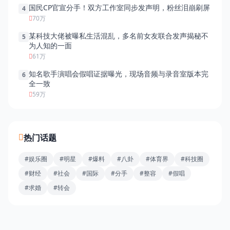
国民CP官宣分手！双方工作室同步发声明，粉丝泪崩刷屏
4
70万
某科技大佬被曝私生活混乱，多名前女友联合发声揭秘不
5
为人知的一面
61万
知名歌手演唱会假唱证据曝光，现场音频与录音室版本完
6
全一致
59万
热门话题
#娱乐圈
#明星
#爆料
#八卦
#体育界
#科技圈
#财经
#社会
#国际
#分手
#整容
#假唱
#求婚
#转会