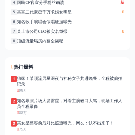
国民CP官宣分手粉丝崩溃
4
新
某富二代豪掷千万求婚女明星
5
知名歌手演唱会假唱证据曝光
6
某上市公司CEO被实名举报
7
顶级流量塌房内幕全揭秘
8
热门爆料
独家！某顶流男星深夜与神秘女子共进晚餐，全程被偷拍
1
记录
98万
知名导演片场大发雷霆，对着主演破口大骂，现场工作人
2
员全程录像
88万
某女星整容前后对比照遭曝光，网友：认不出来了！
3
75万