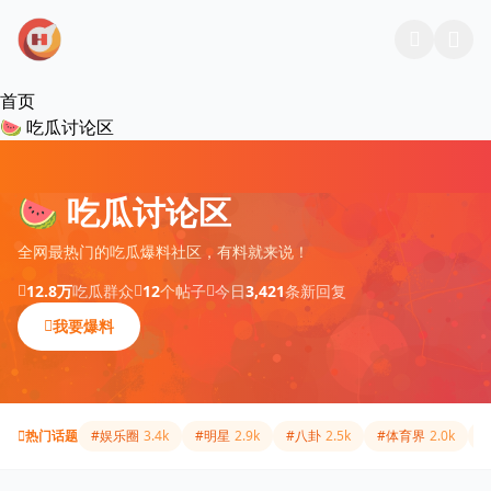
跳过导航
首页
🍉 吃瓜讨论区
🍉 吃瓜讨论区
全网最热门的吃瓜爆料社区，有料就来说！
12.8万
吃瓜群众
12
个帖子
今日
3,421
条新回复
我要爆料
热门话题
#娱乐圈
3.4k
#明星
2.9k
#八卦
2.5k
#体育界
2.0k