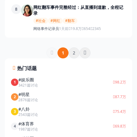
网红翻车事件完整经过：从直播到道歉，全程记
8
录
#社会
#网红
#翻车
网络事件记录员
1天前
19.8万
654
2345
1
2
热门话题
#娱乐圈
1
98.2万
3421篇讨论
#明星
2
87.7万
2876篇讨论
#八卦
3
75.4万
2543篇讨论
#体育界
4
69.8万
1987篇讨论