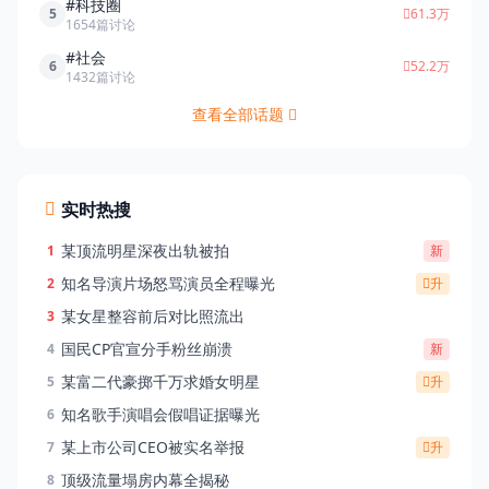
#科技圈
5
61.3万
1654篇讨论
#社会
6
52.2万
1432篇讨论
查看全部话题
实时热搜
某顶流明星深夜出轨被拍
1
新
知名导演片场怒骂演员全程曝光
2
升
某女星整容前后对比照流出
3
国民CP官宣分手粉丝崩溃
4
新
某富二代豪掷千万求婚女明星
5
升
知名歌手演唱会假唱证据曝光
6
某上市公司CEO被实名举报
7
升
顶级流量塌房内幕全揭秘
8