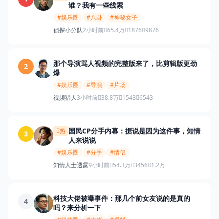
谁？我有一些线索
#娱乐圈
#八卦
#神秘女子
侦探小分队
2小时前
65.4万
1876
9876
那个导演骂人视频的完整版来了，比剪辑版更劲
2
爆
#娱乐圈
#导演
#片场
视频猎人
3小时前
38.8万
1543
6543
国民CP分手内幕：据说是因为这件事，知情
热
3
人来说说
#娱乐圈
#分手
#情侣
知情人士透露
9小时前
54.3万
3456
1.2万
科技大佬被曝事件：那几个前女友说的是真的
4
吗？来分析一下