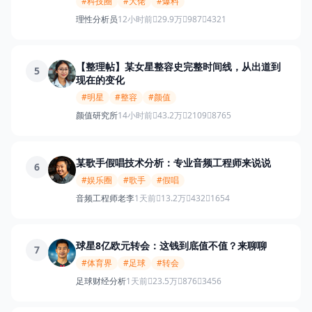
#科技圈
#大佬
#爆料
理性分析员
12小时前
29.9万
987
4321
【整理帖】某女星整容史完整时间线，从出道到
5
现在的变化
#明星
#整容
#颜值
颜值研究所
14小时前
43.2万
2109
8765
某歌手假唱技术分析：专业音频工程师来说说
6
#娱乐圈
#歌手
#假唱
音频工程师老李
1天前
13.2万
432
1654
球星8亿欧元转会：这钱到底值不值？来聊聊
7
#体育界
#足球
#转会
足球财经分析
1天前
23.5万
876
3456