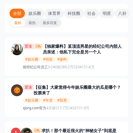
全部
娱乐圈
体育界
科技圈
社会
明星
八卦
最新
最热
最多回复
【独家爆料】某顶流男星的经纪公司内部人
置顶
热
员亲述：他私下完全是另一个人
#娱乐圈
#明星
#爆料
前经纪公司员工
3小时前
89.2万
2341
1.6万
【征集】大家觉得今年娱乐圈最大的瓜是哪个？
置顶
投票来了
#娱乐圈
#年度
#投票
xjorg.com官方
4天前
17.7万
4321
1.9万
求扒！那个最近很火的"神秘女子"到底是
热
1