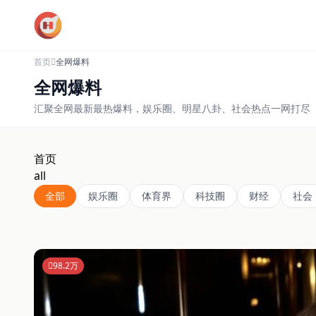
跳过导航
首页
全网爆料
全网爆料
汇聚全网最新最热爆料，娱乐圈、明星八卦、社会热点一网打尽
首页
all
全部
娱乐圈
体育界
科技圈
财经
社会
98.2万