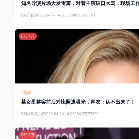
知名导演片场大发雷霆，对着主演破口大骂，现场工
娱乐侦探
2026-04-14 20:30
98.8万
6543
75.4万
明星
某女星整容前后对比照遭曝光，网友：认不出来了！
颜值观察员
2026-04-14 10:05
54.3万
7890
69.8万