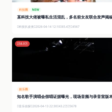
科技圈
NEW
某科技大佬被曝私生活混乱，多名前女友联合发声揭
科技扒皮侠
2026-04-14 12:10
65.4万
4567
58.9万
娱乐圈
知名歌手演唱会假唱证据曝光，现场音频与录音室版
音乐侦探
2026-04-13 22:30
43.2万
5678