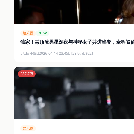
娱乐圈
NEW
独家！某顶流男星深夜与神秘女子共进晚餐，全程被
瓜田小编
2026-04-14 23:45
128.9万
8921
87.7万
娱乐圈