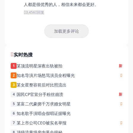
人都是很优秀的人，相信未来都会更好。
3,456
回复
加载更多评论
实时热搜
某顶流明星深夜出轨被拍
1
新
知名导演片场怒骂演员全程曝光
2
某女星整容前后对比照流出
3
国民CP官宣分手粉丝崩溃
4
新
某富二代豪掷千万求婚女明星
5
知名歌手演唱会假唱证据曝光
6
某上市公司CEO被实名举报
7
顶级流量塌房内幕全揭秘
8