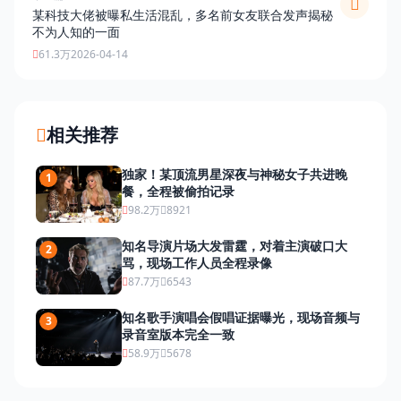
某科技大佬被曝私生活混乱，多名前女友联合发声揭秘
不为人知的一面
61.3万
2026-04-14
相关推荐
独家！某顶流男星深夜与神秘女子共进晚
1
餐，全程被偷拍记录
98.2万
8921
知名导演片场大发雷霆，对着主演破口大
2
骂，现场工作人员全程录像
87.7万
6543
知名歌手演唱会假唱证据曝光，现场音频与
3
录音室版本完全一致
58.9万
5678